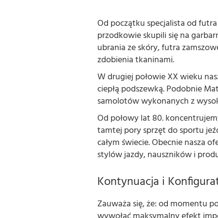
Od początku specjalista od futra
przodkowie skupili się na garbarn
ubrania ze skóry, futra zamszowe
zdobienia tkaninami.
W drugiej połowie XX wieku nas
ciepłą podszewką. Podobnie Mat
samolotów wykonanych z wysokie
Od połowy lat 80. koncentrujemy 
tamtej pory sprzęt do sportu je
całym świecie. Obecnie nasza o
stylów jazdy, nauszników i prod
Kontynuacja i Konfigura
Zauważa się, że: od momentu pows
wywołać maksymalny efekt imponu