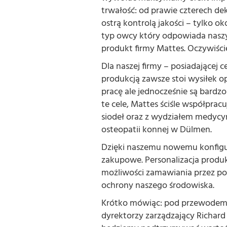
trwałość: od prawie czterech d
ostrą kontrolą jakości – tylko ok
typ owcy który odpowiada naszy
produkt firmy Mattes. Oczywiśc
Dla naszej firmy – posiadającej c
produkcją zawsze stoi wysiłek o
pracę ale jednocześnie są bardz
te cele, Mattes ściśle współpracu
siodeł oraz z wydziałem medycy
osteopatii konnej w Dülmen.
Dzięki naszemu nowemu konfigur
zakupowe. Personalizacja produk
możliwości zamawiania przez po
ochrony naszego środowiska.
Krótko mówiąc: pod przewodem n
dyrektorzy zarządzający Richard 