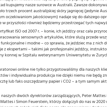
ekad kupujemy nasze surowce w Australii. Zawsze dokonyw
oło trzech procent australijskiej skóry jagnięcej (jedynie Aus
m oczekiwaniom jakościowym) nadaje się do dalszego opra
ie w przyszłości również będziemy przestrzegać tych najw
ertyfikat ISO od 2007 r. – konie, ich jeźdźcy oraz cała przyr
pracowania sensownych artykułów, które służą przede wszy
o funkcjonalne i modne – co sprawia, że jeździec ma z nich
je z ekspertami – takimi jak profesjonalni jeźdźcy, instrukt
ny konnej w Szpitalu weterynarnym Uniwersytetu w Zurych
atorowi online nie tylko przygotowaliśmy dla naszych k
tów i indywidualna produkcja nie dzięki niemu nie będą zna
cztę lub faks oszczędzamy papier i CO2 – a tym samym akt
aszych dwóch dyrektorów zarządzających, Peter Mattes i 
Mattes i Simon Feuerstein, którzy dołączyli do nas w 2020 r