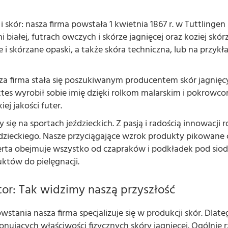
 i skór: nasza firma powstała 1 kwietnia 1867 r. w Tuttlin
i białej, futrach owczych i skórze jagnięcej oraz koziej skór
 i skórzane opaski, a także skóra techniczna, lub na przyk
za firma stała się poszukiwanym producentem skór jagnięc
tes wyrobił sobie imię dzięki rolkom malarskim i pokrowc
j jakości futer.
się na sportach jeździeckich. Z pasją i radością innowacji
ździeckiego. Nasze przyciągające wzrok produkty pikowane c
ferta obejmuje wszystko od czapraków i podkładek pod sio
uktów do pielęgnacji.
tor: Tak widzimy naszą przyszłość
tania nasza firma specjalizuje się w produkcji skór. Dlat
jących właściwości fizycznych skóry jagnięcej. Ogólnie r