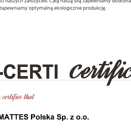
 naszych założycieli. Całą naszą siłą zapewniamy doskon
 i zapewniamy optymalną ekologicznie produkcję.